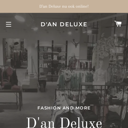
D'an Deluxe nu ook online!
W
D'AN DELUXE
SITENAVIGATIE
D'an Deluxe nu
FASHION AND MORE
D'an Deluxe
ook online!